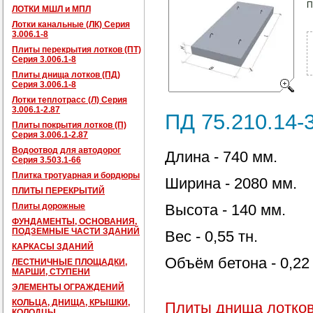
П
ЛОТКИ МШЛ и МПЛ
Лотки канальные (ЛК) Серия
3.006.1-8
Плиты перекрытия лотков (ПТ)
Серия 3.006.1-8
Плиты днища лотков (ПД)
Серия 3.006.1-8
Лотки теплотрасс (Л) Серия
3.006.1-2.87
ПД 75.210.14-
Плиты покрытия лотков (П)
Серия 3.006.1-2.87
Водоотвод для автодорог
Длина - 740 мм.
Серия 3.503.1-66
Плитка тротуарная и бордюры
Ширина - 2080 мм.
ПЛИТЫ ПЕРЕКРЫТИЙ
Плиты дорожные
Высота - 140 мм.
ФУНДАМЕНТЫ, ОСНОВАНИЯ,
ПОДЗЕМНЫЕ ЧАСТИ ЗДАНИЙ
Вес - 0,55 тн.
КАРКАСЫ ЗДАНИЙ
Объём бетона - 0,22
ЛЕСТНИЧНЫЕ ПЛОЩАДКИ,
МАРШИ, СТУПЕНИ
ЭЛЕМЕНТЫ ОГРАЖДЕНИЙ
КОЛЬЦА, ДНИЩА, КРЫШКИ,
Плиты днища лотков 
КОЛОДЦЫ