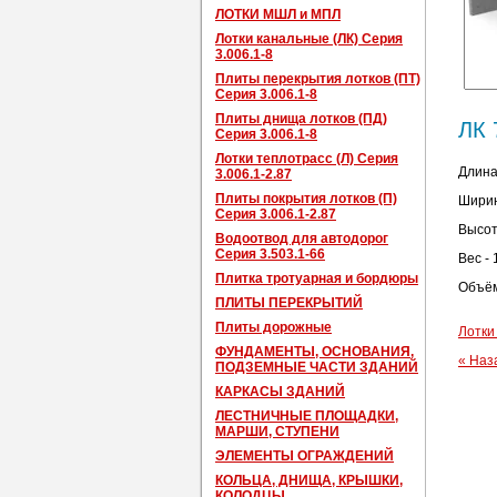
ЛОТКИ МШЛ и МПЛ
Лотки канальные (ЛК) Серия
3.006.1-8
Плиты перекрытия лотков (ПТ)
Серия 3.006.1-8
Плиты днища лотков (ПД)
ЛК 
Серия 3.006.1-8
Лотки теплотрасс (Л) Серия
Длина
3.006.1-2.87
Плиты покрытия лотков (П)
Ширин
Серия 3.006.1-2.87
Высот
Водоотвод для автодорог
Серия 3.503.1-66
Вес - 
Плитка тротуарная и бордюры
Объём
ПЛИТЫ ПЕРЕКРЫТИЙ
Плиты дорожные
Лотки
ФУНДАМЕНТЫ, ОСНОВАНИЯ,
« Наз
ПОДЗЕМНЫЕ ЧАСТИ ЗДАНИЙ
КАРКАСЫ ЗДАНИЙ
ЛЕСТНИЧНЫЕ ПЛОЩАДКИ,
МАРШИ, СТУПЕНИ
ЭЛЕМЕНТЫ ОГРАЖДЕНИЙ
КОЛЬЦА, ДНИЩА, КРЫШКИ,
КОЛОДЦЫ