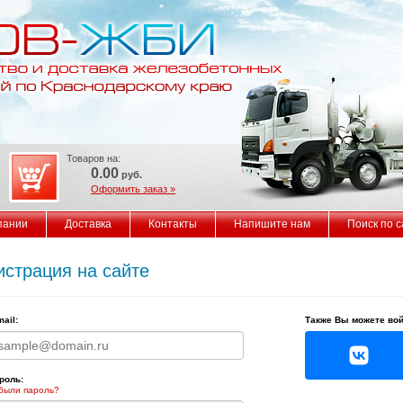
Товаров на:
0.00
руб.
Оформить заказ »
пании
Доставка
Контакты
Напишите нам
Поиск по с
истрация на сайте
mail:
Также Вы можете вой
роль:
были пароль?