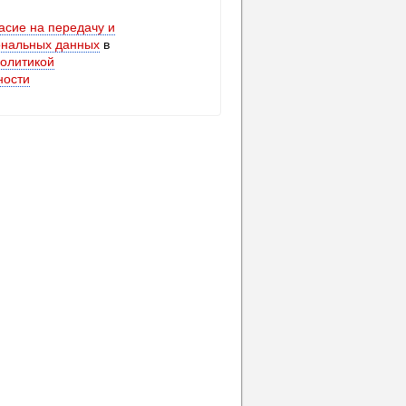
асие на передачу и
ональных данных
в
олитикой
ности